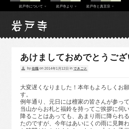
岩戸寺について
岩戸寺より
岩戸寺と真言宗
あけましておめでとうござ
by
on
in
住職
2014年1月12日
できごと
大変遅くなりました！本年もよろしくお
す。
例年通り、元日には檀家の皆さんが参って
当山からお札と福鈴を持ってご挨拶に伺
降ることはあっても、あまり雨に降られ
たのですが、今年はあいにくの雨に見舞