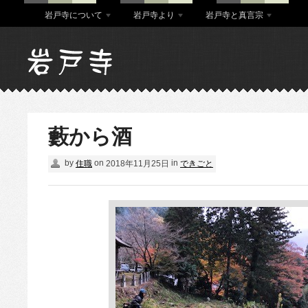
岩戸寺について
岩戸寺より
岩戸寺と真言宗
藪から酒
by
on
in
住職
2018年11月25日
できごと