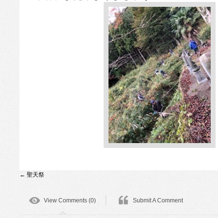
←
聖天祭
View Comments (0)
Submit A Comment