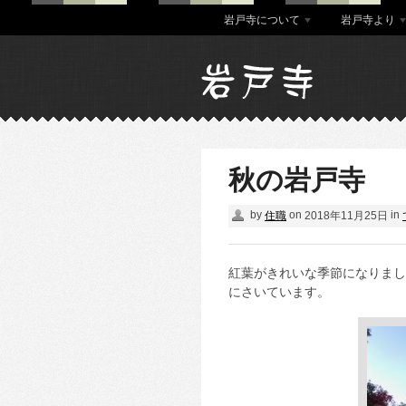
岩戸寺について
岩戸寺より
秋の岩戸寺
by
on
in
住職
2018年11月25日
紅葉がきれいな季節になりまし
にさいています。