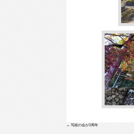
←
写経の会が3周年