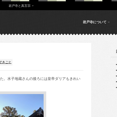
岩戸寺と真言宗
岩戸寺について
できごと
た。水子地蔵さんの後ろには皇帝ダリアもきれい