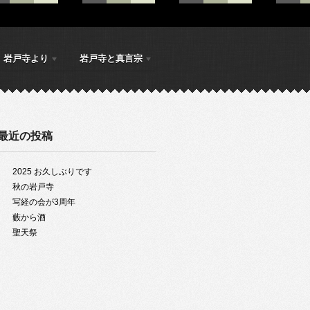
岩戸寺より
岩戸寺と真言宗
最近の投稿
2025 お久しぶりです
秋の岩戸寺
写経の会が3周年
藪から酒
聖天祭