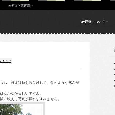
岩戸寺と真言宗
岩戸寺について
できごと
経ち、丹波は秋を通り越して、冬のような寒さが
はなかなか美しいですよ。
陽に映える写真が撮れずすみません。