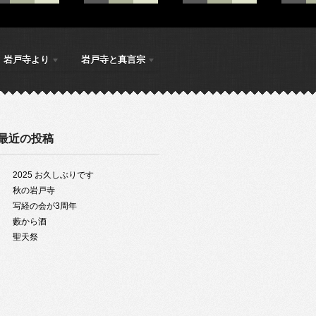
岩戸寺より
岩戸寺と真言宗
最近の投稿
2025 お久しぶりです
秋の岩戸寺
写経の会が3周年
藪から酒
聖天祭