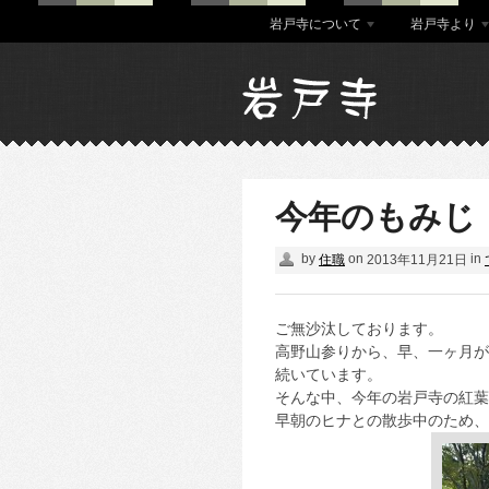
岩戸寺について
岩戸寺より
今年のもみじ
by
on
in
住職
2013年11月21日
ご無沙汰しております。
高野山参りから、早、一ヶ月が
続いています。
そんな中、今年の岩戸寺の紅葉
早朝のヒナとの散歩中のため、