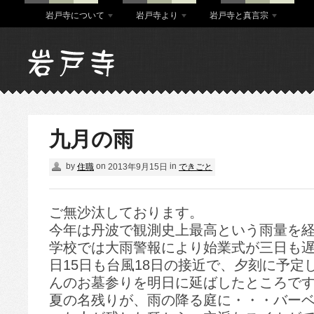
岩戸寺について
岩戸寺より
岩戸寺と真言宗
九月の雨
by
on
in
住職
2013年9月15日
できごと
ご無沙汰しております。
今年は丹波で観測史上最高という雨量を
学校では大雨警報により始業式が三日も
日15日も台風18日の接近で、夕刻に予定
んのお墓参りを明日に延ばしたところで
夏の名残りが、雨の降る庭に・・・バー