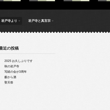
岩戸寺より
岩戸寺と真言宗
最近の投稿
2025 お久しぶりです
秋の岩戸寺
写経の会が3周年
藪から酒
聖天祭